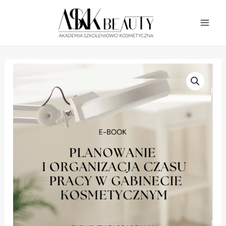
Skip
MAI
to
MEN
content
ilość
Ebook
-
planowanie
i
organizacja
czasu
pracy
w
gabinecie
kosmetycznym